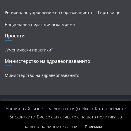
Регионално управление на образованието – Търговище
Национална педагогичаска мрежа
Проекти
„Ученически практики“
Министерство на здравеопазванито
Министерство на здравеопазванито
Авторско право © 2026
Професионална гимназия по
Нашият сайт използва бисквитки (cookies). Като приемете
транспорт и лека промишленост, гр. Омуртаг
. Всички
бисквитките, Вие се съгласявате с нашата политика за
права запазени.
защита на личните данни.
Приемам
Тема:
ColorMag
от ThemeGrill. Задвижван от
WordPress
.