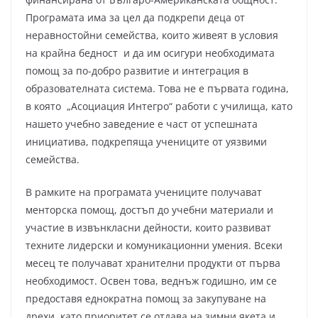
Програмата има за цел да подкрепи деца от
неравностойни семейства, които живеят в условия
на крайна бедност и да им осигури необходимата
помощ за по-добро развитие и интеграция в
образователната система. Това не е първата година,
в която „Асоциация Интегро“ работи с училища, като
нашето учебно заведение е част от успешната
инициатива, подкрепяща учениците от уязвими
семейства.
В рамките на програмата учениците получават
менторска помощ, достъп до учебни материали и
участие в извънкласни дейности, които развиват
техните лидерски и комуникационни умения. Всеки
месец те получават хранителни продукти от първа
необходимост. Освен това, веднъж годишно, им се
предоставя еднократна помощ за закупуване на
дрехи, като приоритет се отдава на зимни якета и